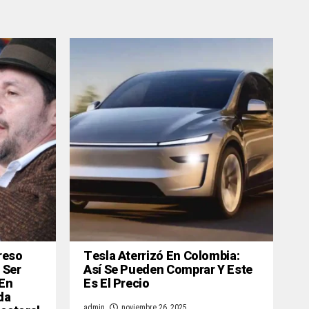
reso
Tesla Aterrizó En Colombia:
 Ser
Así Se Pueden Comprar Y Este
 En
Es El Precio
da
admin
noviembre 26, 2025