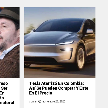
reso
Tesla Aterrizó En Colombia:
 Ser
Así Se Pueden Comprar Y Este
 En
Es El Precio
da
lectoral
admin
noviembre 26, 2025