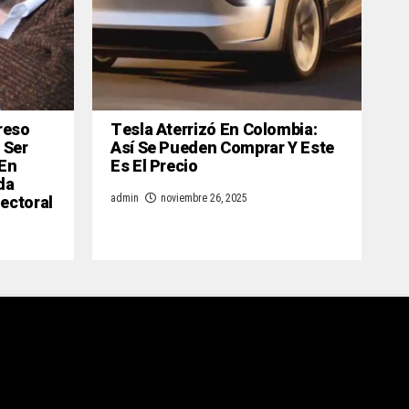
reso
Tesla Aterrizó En Colombia:
 Ser
Así Se Pueden Comprar Y Este
 En
Es El Precio
da
lectoral
admin
noviembre 26, 2025