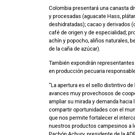
Colombia presentará una canasta div
y procesadas (aguacate Hass, plátano
deshidratadas); cacao y derivados (c
café de origen y de especialidad; pr
achín y popocho, aliños naturales, b
de la caña de azúcar).
También expondrán representantes 
en producción pecuaria responsable, 
“La apertura es el sello distintivo 
avances muy provechosos de coopera
ampliar su mirada y demanda hacia la
compartir oportunidades con el mund
que nos permite fortalecer el interca
nuestros productos campesinos a l
Pachón Achury, presidente de la AD