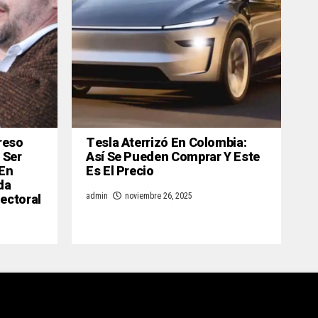
reso
Tesla Aterrizó En Colombia:
 Ser
Así Se Pueden Comprar Y Este
 En
Es El Precio
da
lectoral
admin
noviembre 26, 2025