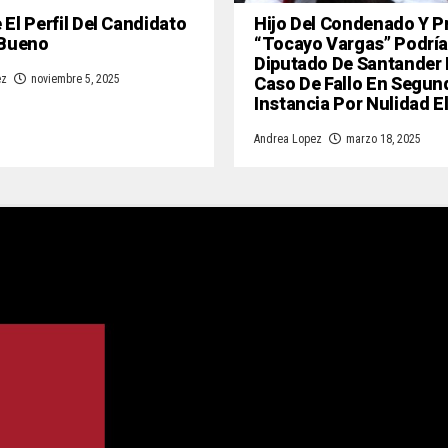
El Perfil Del Candidato
Hijo Del Condenado Y P
 Bueno
“Tocayo Vargas” Podría
Diputado De Santander
Caso De Fallo En Segun
ez
noviembre 5, 2025
Instancia Por Nulidad E
Andrea Lopez
marzo 18, 2025