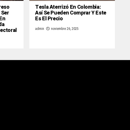
reso
Tesla Aterrizó En Colombia:
 Ser
Así Se Pueden Comprar Y Este
 En
Es El Precio
da
lectoral
admin
noviembre 26, 2025