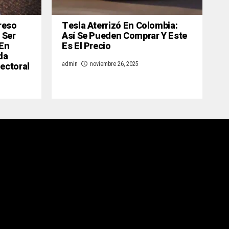
reso
Tesla Aterrizó En Colombia:
 Ser
Así Se Pueden Comprar Y Este
 En
Es El Precio
da
lectoral
admin
noviembre 26, 2025