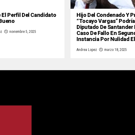
El Perfil Del Candidato
Hijo Del Condenado Y P
 Bueno
“Tocayo Vargas” Podría
Diputado De Santander
Caso De Fallo En Segun
ez
noviembre 5, 2025
Instancia Por Nulidad E
Andrea Lopez
marzo 18, 2025