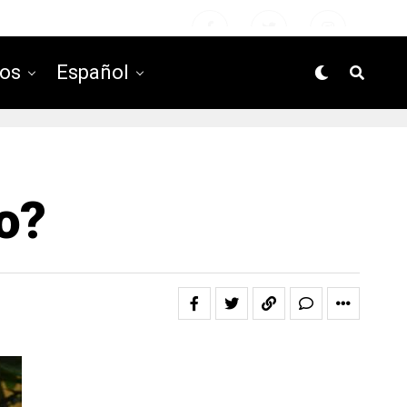
ros
Español
o?