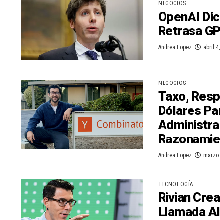
NEGOCIOS
OpenAI Dic
Retrasa G
Andrea Lopez
abril 4
NEGOCIOS
Taxo, Resp
Dólares Pa
Administra
Razonamien
Andrea Lopez
marzo 
TECNOLOGÍA
Rivian Cre
Llamada Al